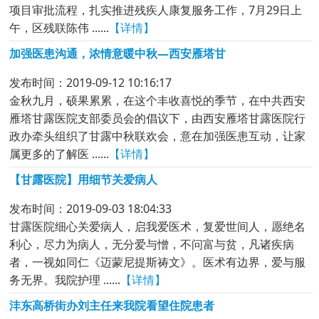
项目审批流程，扎实推进残疾人康复服务工作，7月29日上
午，区残联陈伟 ......
【详情】
加强医患沟通，浓情意暖中秋—西安雁塔甘
发布时间：2019-09-12 10:16:17
金秋九月，硕果累累，在这个丰收喜悦的季节，在中共西安
雁塔甘露医院支部委员会的倡议下，由西安雁塔甘露医院行
政办牵头组织了甘露中秋联欢会，意在加强医患互动，让家
属更多的了解医 ......
【详情】
【甘露医院】用细节关爱病人
发布时间：2019-09-03 18:04:33
甘露医院细心关爱病人，启我爱医术，复爱世间人，愿绝名
利心，尽力为病人，无分爱与憎，不问富与贫，凡诸疾病
者，一视如同仁《迈蒙尼提斯祷文》。医术有边界，爱与服
务无界。我院护理 ......
【详情】
沣东高桥街办刘主任来我院看望住院患者