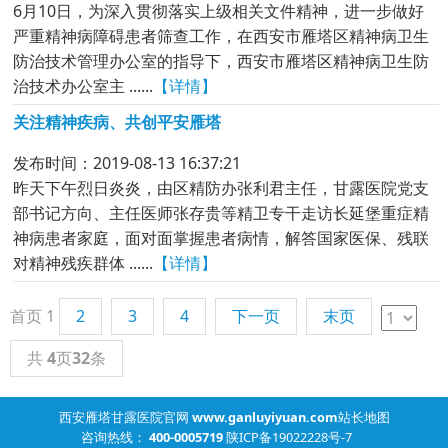
6月10日，为深入贯彻落实上级相关文件精神，进一步做好
严重精神病障碍患者筛查工作，在西安市雁塔区精神病卫生
防治技术管理办公室的指导下，西安市雁塔区精神病卫生防
治技术办公室主 ......
【详情】
关注精神疾病、共创平安雁塔
发布时间：2019-08-13 16:37:21
昨天下午烈日炎炎，由区精防办张利君主任，甘露医院党支
部书记方向、主任医师张存贵等精卫专干走访长延堡重症精
神病患者家庭，面对面掌握患者病情，解答国家医保、残联
对精神残疾群体 ......
【详情】
首页
1
2
3
4
下一页
末页
共
4
页
32
条
西安雁塔甘露医院官网
www.ganluyiyuan.com
站长地图
咨询热线：
400-0005719
陕ICP备19022228号-7