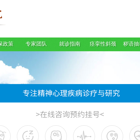
保政策
专家团队
就诊指南
痉挛性斜颈
秽语抽