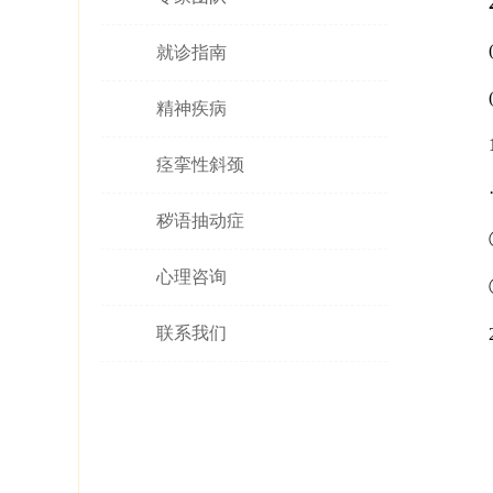
2.
(1
就诊指南
(2
精神疾病
1
痉挛性斜颈
·到
秽语抽动症
①
心理咨询
②
联系我们
2