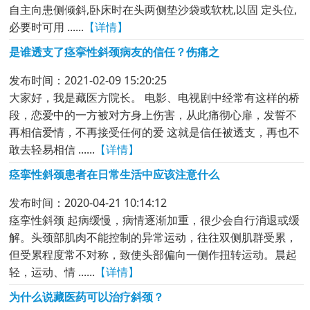
自主向患侧倾斜,卧床时在头两侧垫沙袋或软枕,以固 定头位,
必要时可用 ......
【详情】
是谁透支了痉挛性斜颈病友的信任？伤痛之
发布时间：2021-02-09 15:20:25
大家好，我是藏医方院长。 电影、电视剧中经常有这样的桥
段，恋爱中的一方被对方身上伤害，从此痛彻心扉，发誓不
再相信爱情，不再接受任何的爱 这就是信任被透支，再也不
敢去轻易相信 ......
【详情】
痉挛性斜颈患者在日常生活中应该注意什么
发布时间：2020-04-21 10:14:12
痉挛性斜颈 起病缓慢，病情逐渐加重，很少会自行消退或缓
解。头颈部肌肉不能控制的异常运动，往往双侧肌群受累，
但受累程度常不对称，致使头部偏向一侧作扭转运动。晨起
轻，运动、情 ......
【详情】
为什么说藏医药可以治疗斜颈？