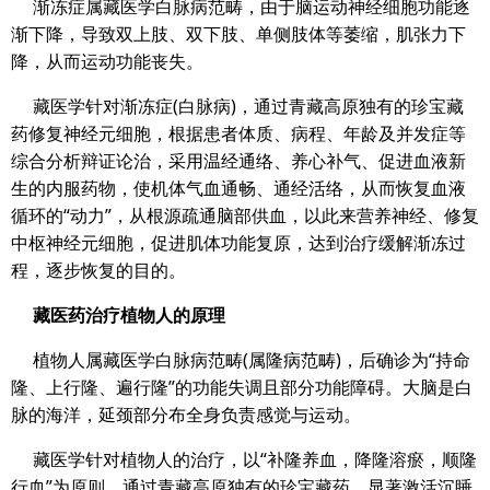
渐冻症属藏医学白脉病范畴，由于脑运动神经细胞功能逐
渐下降，导致双上肢、双下肢、单侧肢体等萎缩，肌张力下
降，从而运动功能丧失。
藏医学针对渐冻症(白脉病)，通过青藏高原独有的珍宝藏
药修复神经元细胞，根据患者体质、病程、年龄及并发症等
综合分析辩证论治，采用温经通络、养心补气、促进血液新
生的内服药物，使机体气血通畅、通经活络，从而恢复血液
循环的“动力”，从根源疏通脑部供血，以此来营养神经、修复
中枢神经元细胞，促进肌体功能复原，达到治疗缓解渐冻过
程，逐步恢复的目的。
藏医药治疗植物人的原理
植物人属藏医学白脉病范畴(属隆病范畴)，后确诊为“持命
隆、上行隆、遍行隆”的功能失调且部分功能障碍。大脑是白
脉的海洋，延颈部分布全身负责感觉与运动。
藏医学针对植物人的治疗，以“补隆养血，降隆溶瘀，顺隆
行血”为原则，通过青藏高原独有的珍宝藏药，显著激活沉睡