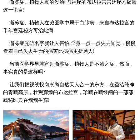
渐冻症、植物人真的没治吗?神秘的布达拉宫宫廷秘方揭露
这一谎言!
渐冻症、植物人在藏医学中属于白脉病，来自布达拉宫的
千年宫廷秘方可治此病
渐冻症光听名字就让人害怕!全身一点一点失去知觉，慢慢
看着自己失去生命的痛苦比病痛更折磨人!
当前医学界早就宣判渐冻症、植物人是不治之症，然而，
事实真的是这样吗?
让我们把视线投向崇尚自然天人合一的东方，在圣洁纯净
的青藏高原，壮观辉煌的布达拉宫，珍藏在藏经阁的一部部
藏秘医典在熠熠生辉!