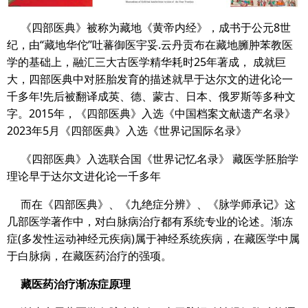
《四部医典》被称为藏地《黄帝内经》，成书于公元8世
纪，由“藏地华佗”吐蕃御医宇妥.云丹贡布在藏地臃肿苯教医
学的基础上，融汇三大古医学精华耗时25年著成， 成就巨
大，四部医典中对胚胎发育的描述就早于达尔文的进化论一
千多年!先后被翻译成英、德、蒙古、日本、俄罗斯等多种文
字。2015年，《四部医典》入选《中国档案文献遗产名录》
2023年5月《四部医典》入选《世界记国际名录》
《四部医典》入选联合国《世界记忆名录》 藏医学胚胎学
理论早于达尔文进化论一千多年
而在《四部医典》、《九绝症分辨》、《脉学师承记》这
几部医学著作中，对白脉病治疗都有系统专业的论述。渐冻
症(多发性运动神经元疾病)属于神经系统疾病，在藏医学中属
于白脉病，在藏医药治疗的强项。
藏医药治疗渐冻症原理